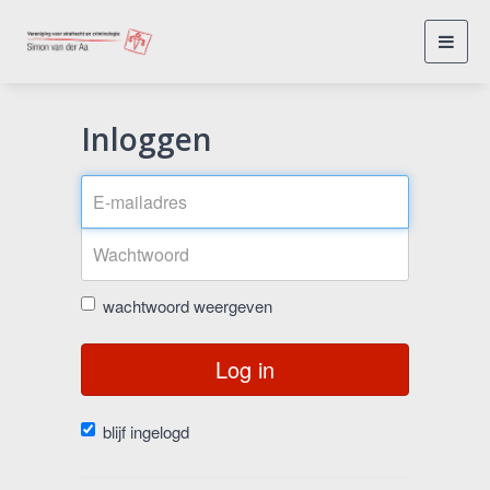
Toggl
navig
Inloggen
wachtwoord weergeven
Log in
blijf ingelogd