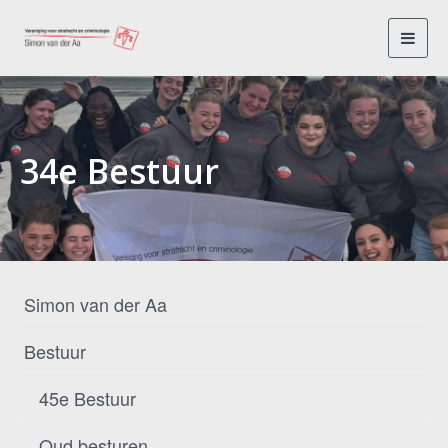
Toggl
navig
34e Bestuur
Simon van der Aa
Bestuur
45e Bestuur
Oud besturen