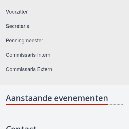
Voorzitter
Secretaris
Penningmeester
Commissaris Intern
Commissaris Extern
Aanstaande evenementen
Contact