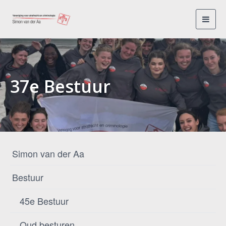
Toggl
navig
37e Bestuur
Simon van der Aa
Bestuur
45e Bestuur
Oud besturen