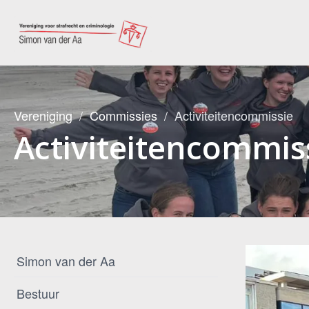
Vereniging
Commissies
Activiteitencommissie
Activiteitencommis
Simon van der Aa
Bestuur