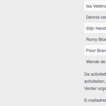
Isa Veldm
Dennis va
Stijn Hend
Romy Blo
Floor Bra
Wende de
De activite
activiteite
Verder orga
E-mailadre