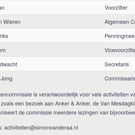
an
Voorzitter
n Wieren
Algemeen C
riks
Penningmee
em
Vicevoorzitt
ndwacht
Secretaris
 Jong
Commissari
itencommissie is verantwoordelijk voor vele activiteiten 
n, zoals een bezoek aan Anker & Anker, de Van Mesdagklin
niseert de commissie meerdere lezingen van bijvoorbeel
s: activiteiten@simonvanderaa.nl