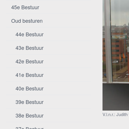
45e Bestuur
Oud besturen
44e Bestuur
43e Bestuur
42e Bestuur
41e Bestuur
40e Bestuur
39e Bestuur
V.l.n.r.: Jud
38e Bestuur
37e Bestuur