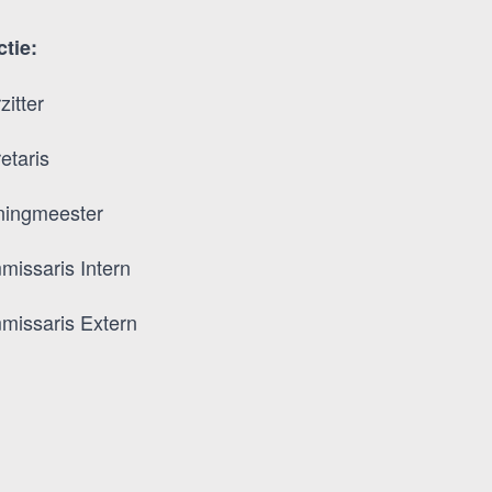
tie:
zitter
etaris
ningmeester
issaris Intern
issaris Extern