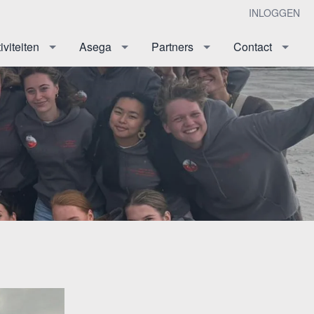
INLOGGEN
iviteiten
Asega
Partners
Contact