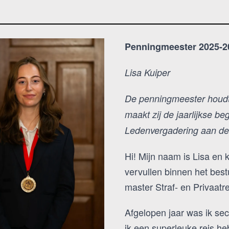
Penningmeester 2025-2
Lisa Kuiper
De penningmeester houdt t
maakt zij de jaarlijkse b
Ledenvergadering aan de
Hi! Mijn naam is Lisa en
vervullen binnen het bes
master Straf- en Privaatre
Afgelopen jaar was ik se
ik een superleuke reis h