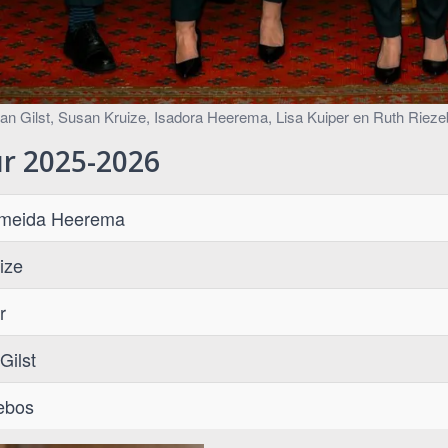
n van Gilst, Susan Kruize, Isadora Heerema, Lisa Kuiper en Ruth Riez
r 2025-2026
lmeida Heerema
ize
r
Gilst
ebos