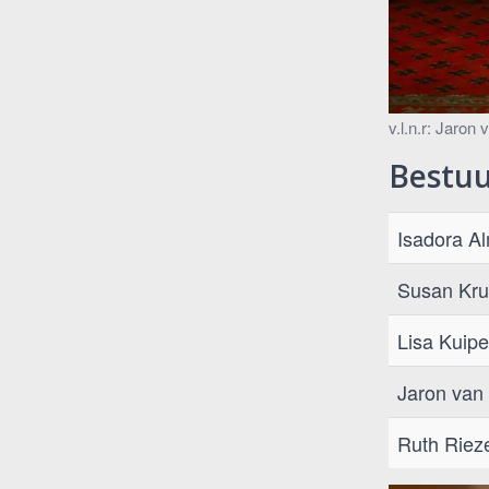
v.l.n.r: Jaro
Bestuu
Isadora A
Susan Kru
Lisa Kuipe
Jaron van 
Ruth Riez