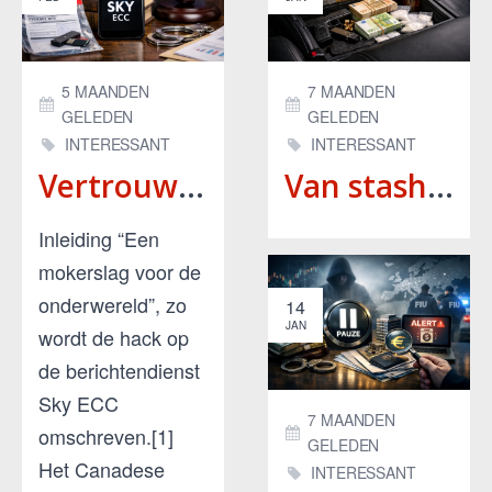
5 MAANDEN
7 MAANDEN
GELEDEN
GELEDEN
INTERESSANT
INTERESSANT
Vertrouwen boven controle: het interstatelijke vertrouwensbeginsel bij Sky ECC-bewijs
Van stashplek naar straf: verborgen ruimte in vervoermiddelen onder Wet versterking strafrechtelijke aanpak ondermijnende criminaliteit II
Inleiding “Een
mokerslag voor de
onderwereld”, zo
14
JAN
wordt de hack op
de berichtendienst
Sky ECC
7 MAANDEN
omschreven.[1]
GELEDEN
Het Canadese
INTERESSANT