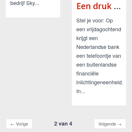
bedrijf Sky...
Een druk op de pauzeknop: de impact van ondermijnende criminaliteit II op het financiële veld
Stel je voor: Op
een vrijdagochtend
krijgt een
Nederlandse bank
een telefoontje van
een buitenlandse
financiële
inlichtingeneenheid.
In...
2 van 4
←
Vorige
Volgende
→