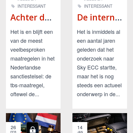
INTERESSANT
INTERESSANT
Achter de maatregel: de geschiedenis van de tbs
De internationale samenwerking en rol van Nederland in de Sky ECC-operaties
Het is en blijft een
Het is inmiddels al
van de meest
een aantal jaren
veelbesproken
geleden dat het
maatregelen in het
onderzoek naar
Nederlandse
Sky ECC startte,
sanctiestelsel: de
maar het is nog
tbs-maatregel,
steeds een actueel
oftewel de...
onderwerp in de...
26
14
FEB
JAN